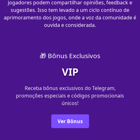
jogadores podem compartilhar opiniões, feedback e
sugestões. Isso tem levado a um ciclo contínuo de
aprimoramento dos jogos, onde a voz da comunidade é
ouvida e considerada.
🎁 Bônus Exclusivos
VIP
Receba bônus exclusivos do Telegram,
promoções especiais e códigos promocionais
únicos!
Ver Bônus