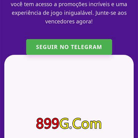
você tem acesso a promoções incríveis e uma
experiência de jogo inigualável. Junte-se aos
vencedores agora!
SEGUIR NO TELEGRAM