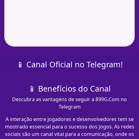
📱 Canal Oficial no Telegram!
📱 Benefícios do Canal
Descubra as vantagens de seguir a 899G.Com no
Telegram
A interação entre jogadores e desenvolvedores tem se
mostrado essencial para o sucesso dos jogos. As redes
sociais são um canal vital para a comunicação, onde os