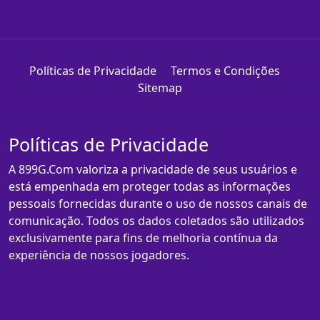
Políticas de Privacidade
Termos e Condições
Sitemap
Políticas de Privacidade
A 899G.Com valoriza a privacidade de seus usuários e
está empenhada em proteger todas as informações
pessoais fornecidas durante o uso de nossos canais de
comunicação. Todos os dados coletados são utilizados
exclusivamente para fins de melhoria contínua da
experiência de nossos jogadores.