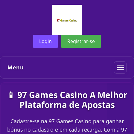
Login
Registrar-se
Menu
📱 97 Games Casino A Melhor
Plataforma de Apostas
Cadastre-se na 97 Games Casino para ganhar
bônus no cadastro e em cada recarga. Com a 97