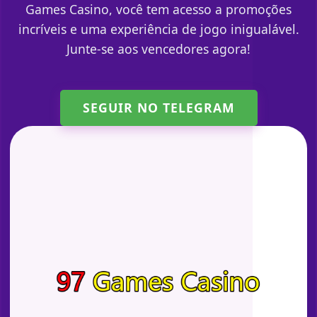
Games Casino, você tem acesso a promoções
incríveis e uma experiência de jogo inigualável.
Junte-se aos vencedores agora!
SEGUIR NO TELEGRAM